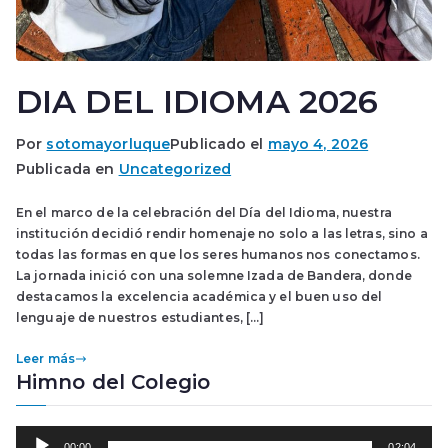
DIA DEL IDIOMA 2026
Por
sotomayorluque
Publicado el
mayo 4, 2026
Publicada en
Uncategorized
En el marco de la celebración del Día del Idioma, nuestra
institución decidió rendir homenaje no solo a las letras, sino a
todas las formas en que los seres humanos nos conectamos.
La jornada inició con una solemne Izada de Bandera, donde
destacamos la excelencia académica y el buen uso del
lenguaje de nuestros estudiantes, […]
Leer más
Himno del Colegio
R
00:00
02:04