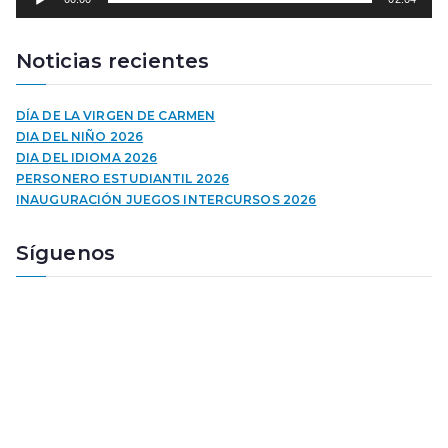
e
p
r
Noticias recientes
o
d
u
DÍA DE LA VIRGEN DE CARMEN
c
DIA DEL NIÑO 2026
t
DIA DEL IDIOMA 2026
o
PERSONERO ESTUDIANTIL 2026
r
INAUGURACIÓN JUEGOS INTERCURSOS 2026
d
e
Síguenos
a
u
d
i
o