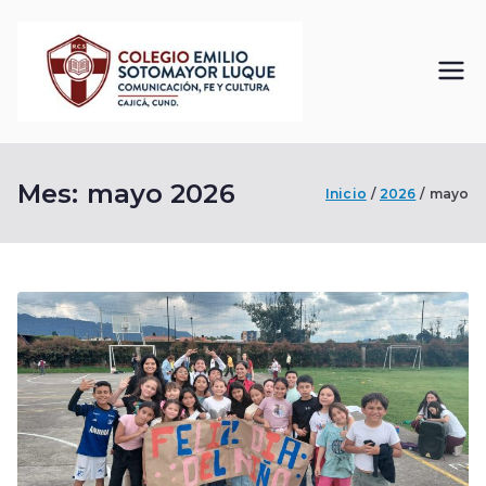
Saltar
al
contenido
Colegi
Comunicación, Fe
y Cultura
o
Mes:
mayo 2026
Emilio
Inicio
2026
mayo
Sotom
ayor
Luque