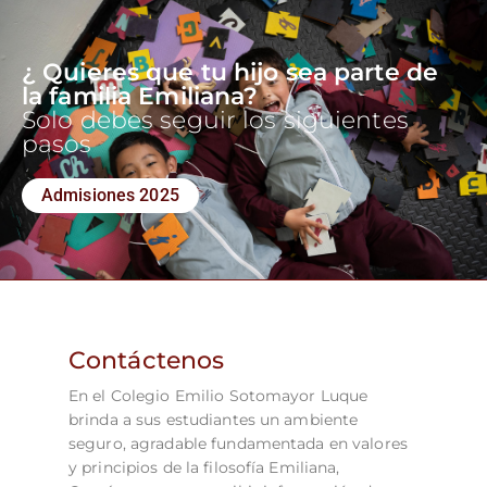
¿ Quieres que tu hijo sea parte de
la familia Emiliana?
Solo debes seguir los siguientes
pasos
Admisiones 2025
Contáctenos
En el Colegio Emilio Sotomayor Luque
brinda a sus estudiantes un ambiente
seguro, agradable fundamentada en valores
y principios de la filosofía Emiliana,