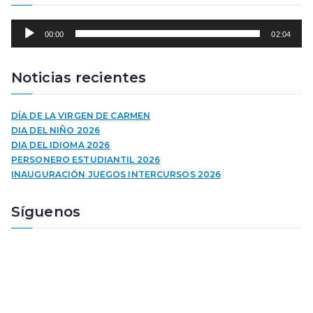
R
00:00
02:04
e
p
r
Noticias recientes
o
d
u
DÍA DE LA VIRGEN DE CARMEN
c
DIA DEL NIÑO 2026
t
DIA DEL IDIOMA 2026
o
PERSONERO ESTUDIANTIL 2026
r
INAUGURACIÓN JUEGOS INTERCURSOS 2026
d
e
Síguenos
a
u
d
i
o