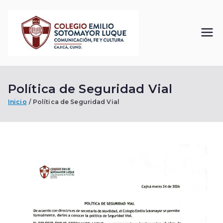
Saltar
al
contenido
Colegi
Comunicación, Fe
y Cultura
o
Política de Seguridad Vial
Emilio
Inicio
Política de Seguridad Vial
Sotom
ayor
Luque