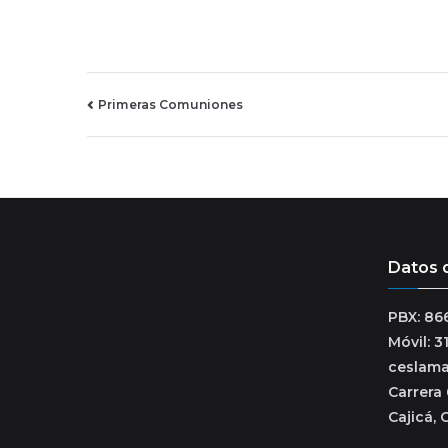
Navegación
Primeras Comuniones
de
entradas
Datos 
PBX: 86
Móvil: 
ceslam
Carrera 
Cajicá, 