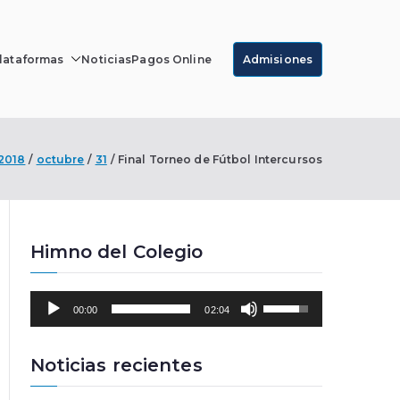
lataformas
Noticias
Pagos Online
Admisiones
r Luque
2018
octubre
31
Final Torneo de Fútbol Intercursos
Himno del Colegio
R
U
00:00
02:04
e
t
p
i
r
l
Noticias recientes
o
i
d
z