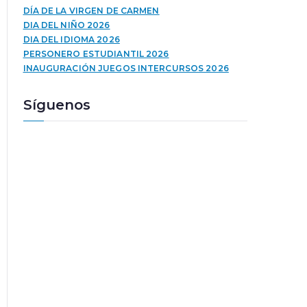
u
a
DÍA DE LA VIRGEN DE CARMEN
c
l
DIA DEL NIÑO 2026
t
a
DIA DEL IDIOMA 2026
o
s
PERSONERO ESTUDIANTIL 2026
r
t
INAUGURACIÓN JUEGOS INTERCURSOS 2026
d
e
e
c
Síguenos
a
l
u
a
d
s
i
d
o
e
f
l
e
c
h
a
a
r
r