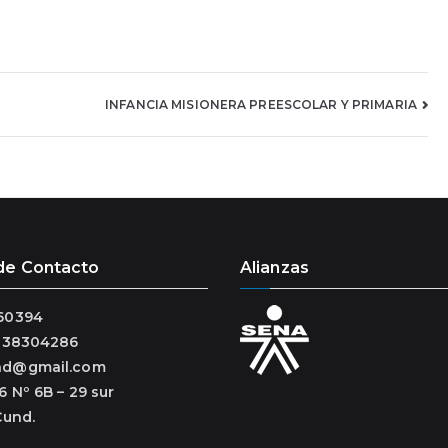
INFANCIA MISIONERA PREESCOLAR Y PRIMARIA
de Contacto
Alianzas
60394
3138304286
ad@gmail.com
6 Nº 6B – 29 sur
Cund.