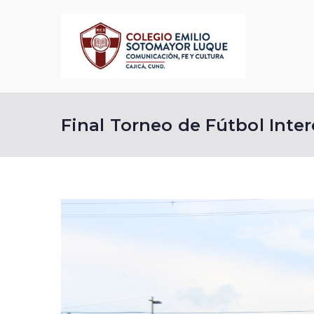
Saltar
al
contenido
Cole
Comunicació
Final Torneo de Fútbol Inte