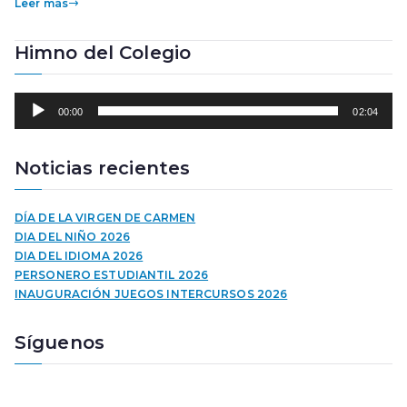
Leer más
Himno del Colegio
R
00:00
02:04
e
p
r
Noticias recientes
o
d
u
DÍA DE LA VIRGEN DE CARMEN
c
DIA DEL NIÑO 2026
t
DIA DEL IDIOMA 2026
o
PERSONERO ESTUDIANTIL 2026
r
INAUGURACIÓN JUEGOS INTERCURSOS 2026
d
e
Síguenos
a
u
d
i