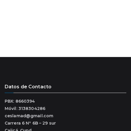
o
Datos de Contacto
PBX: 8660394
Móvil: 3138304286
ceslamad@gmail.com
Carrera 6 Nº 6B – 29 sur
Cajicá, Cund.