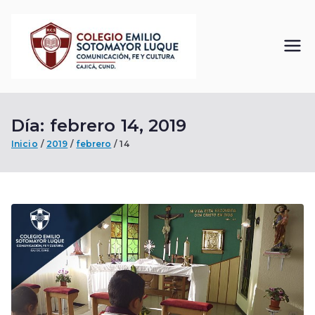
Saltar
al
contenido
Colegi
Comunicación, Fe
y Cultura
o
Día:
febrero 14, 2019
Emilio
Inicio
2019
febrero
14
Sotom
ayor
Luque