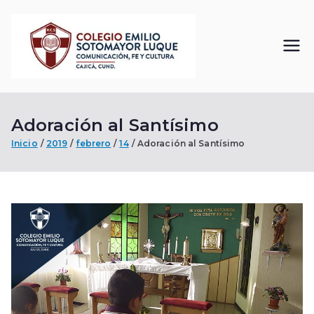
Saltar
al
contenido
Colegi
Comunicación, Fe
y Cultura
o
Adoración al Santísimo
Emilio
Inicio
2019
febrero
14
Adoración al Santísimo
Sotom
ayor
Luque