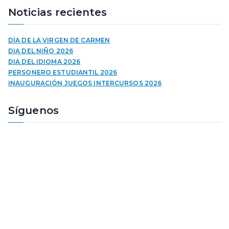
r
Noticias recientes
o
d
u
DÍA DE LA VIRGEN DE CARMEN
c
DIA DEL NIÑO 2026
t
DIA DEL IDIOMA 2026
o
PERSONERO ESTUDIANTIL 2026
r
INAUGURACIÓN JUEGOS INTERCURSOS 2026
d
e
Síguenos
a
u
d
i
o