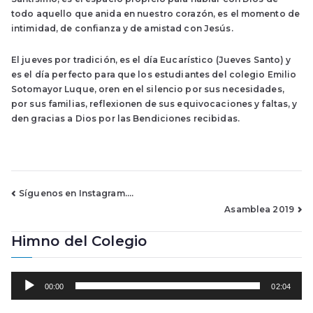
todo aquello que anida en nuestro corazón, es el momento de
intimidad, de confianza y de amistad con Jesús.
El jueves por tradición, es el día Eucarístico (Jueves Santo) y
es el día perfecto para que los estudiantes del colegio Emilio
Sotomayor Luque, oren en el silencio por sus necesidades,
por sus familias, reflexionen de sus equivocaciones y faltas, y
den gracias a Dios por las Bendiciones recibidas.
Navegación
Síguenos en Instagram….
Asamblea 2019
de
Himno del Colegio
entradas
R
00:00
02:04
e
p