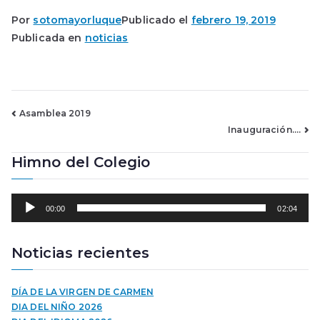
Por
sotomayorluque
Publicado el
febrero 19, 2019
Publicada en
noticias
Navegación
Asamblea 2019
Inauguración….
de
Himno del Colegio
entradas
R
00:00
02:04
e
p
r
Noticias recientes
o
d
u
DÍA DE LA VIRGEN DE CARMEN
c
DIA DEL NIÑO 2026