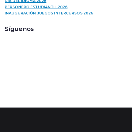
t
DIA DEL IDIOMA 2026
o
PERSONERO ESTUDIANTIL 2026
r
INAUGURACIÓN JUEGOS INTERCURSOS 2026
d
e
Síguenos
a
u
d
i
o