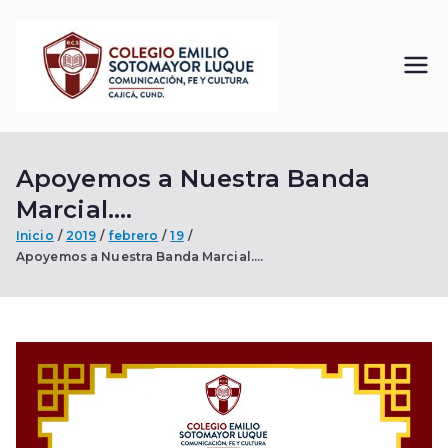
Saltar
al
contenido
Colegi
Comunicación, Fe
y Cultura
o
Apoyemos a Nuestra Banda
Emilio
Marcial….
Sotom
Inicio
2019
febrero
19
Apoyemos a Nuestra Banda Marcial….
ayor
Luque