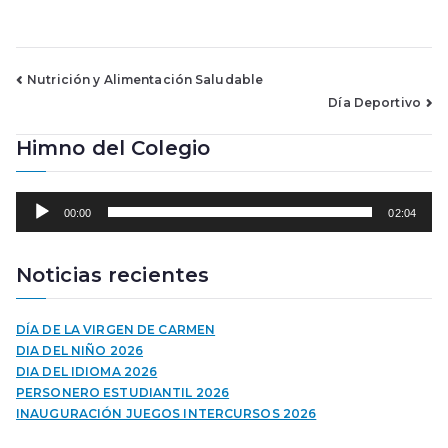
Navegación
Nutrición y Alimentación Saludable
Día Deportivo
de
Himno del Colegio
entradas
R
00:00
02:04
e
p
r
Noticias recientes
o
d
u
DÍA DE LA VIRGEN DE CARMEN
c
DIA DEL NIÑO 2026
t
DIA DEL IDIOMA 2026
o
PERSONERO ESTUDIANTIL 2026
r
INAUGURACIÓN JUEGOS INTERCURSOS 2026
d