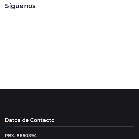
e
Síguenos
a
u
d
i
o
Datos de Contacto
PBX: 8660394