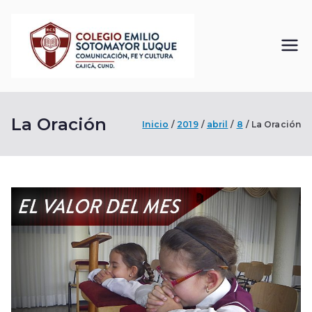
Saltar
al
contenido
Colegi
Comunicación, Fe
y Cultura
o
La Oración
Inicio
2019
Emilio
abril
8
La Oración
Sotom
ayor
Luque