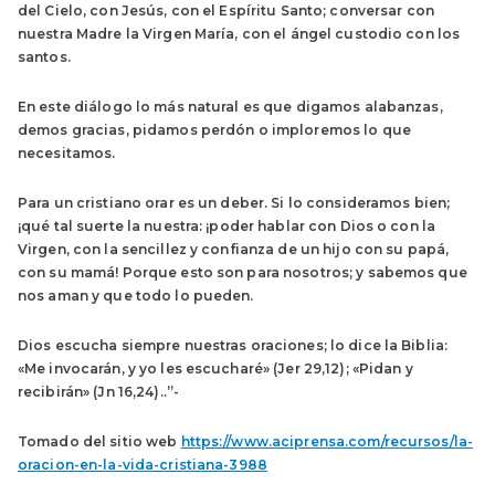
del Cielo, con Jesús, con el Espíritu Santo; conversar con
nuestra Madre la Virgen María, con el ángel custodio con los
santos.
En este diálogo lo más natural es que digamos alabanzas,
demos gracias, pidamos perdón o imploremos lo que
necesitamos.
Para un cristiano orar es un deber. Si lo consideramos bien;
¡qué tal suerte la nuestra: ¡poder hablar con Dios o con la
Virgen, con la sencillez y confianza de un hijo con su papá,
con su mamá! Porque esto son para nosotros; y sabemos que
nos aman y que todo lo pueden.
Dios escucha siempre nuestras oraciones; lo dice la Biblia:
«Me invocarán, y yo les escucharé» (Jer 29,12); «Pidan y
recibirán» (Jn 16,24)..”-
Tomado del sitio web
https://www.aciprensa.com/recursos/la-
oracion-en-la-vida-cristiana-3988