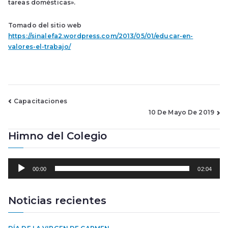
tareas domésticas».
Tomado del sitio web
https://sinalefa2.wordpress.com/2013/05/01/educar-en-
valores-el-trabajo/
Navegación
Capacitaciones
10 De Mayo De 2019
de
Himno del Colegio
entradas
R
00:00
02:04
e
p
r
Noticias recientes
o
d
u