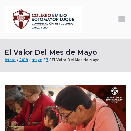
Saltar
al
contenido
Colegi
Comunicación, Fe
y Cultura
o
El Valor Del Mes de Mayo
Emilio
Inicio
2019
mayo
7
El Valor Del Mes de Mayo
Sotom
ayor
Luque