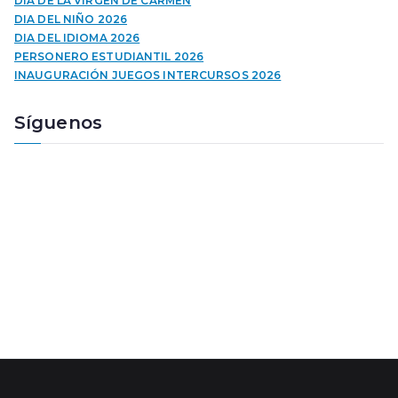
DÍA DE LA VIRGEN DE CARMEN
c
DIA DEL NIÑO 2026
t
DIA DEL IDIOMA 2026
o
PERSONERO ESTUDIANTIL 2026
r
INAUGURACIÓN JUEGOS INTERCURSOS 2026
d
e
Síguenos
a
u
d
i
o