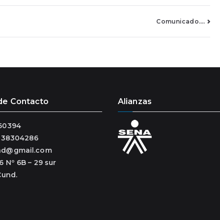
Comunicado….
de Contacto
Alianzas
60394
3138304286
ad@gmail.com
6 Nº 6B – 29 sur
Cund.