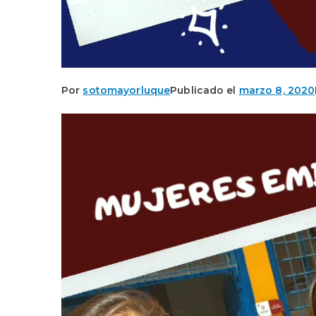
Por
sotomayorluque
Publicado el
marzo 8, 2020