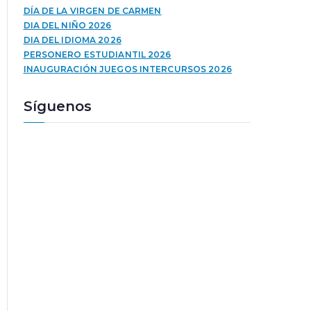
u
a
DÍA DE LA VIRGEN DE CARMEN
c
l
DIA DEL NIÑO 2026
t
a
DIA DEL IDIOMA 2026
o
s
PERSONERO ESTUDIANTIL 2026
r
t
INAUGURACIÓN JUEGOS INTERCURSOS 2026
d
e
e
c
Síguenos
a
l
u
a
d
s
i
d
o
e
f
l
e
c
h
a
a
r
r