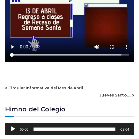
Navegación
Circular Informativa del Mes de Abril….
Jueves Santo….
de
Himno del Colegio
entradas
R
00:00
02:04
e
p