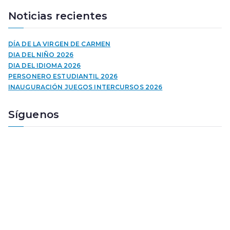
r
Noticias recientes
o
d
u
DÍA DE LA VIRGEN DE CARMEN
c
DIA DEL NIÑO 2026
t
DIA DEL IDIOMA 2026
o
PERSONERO ESTUDIANTIL 2026
r
INAUGURACIÓN JUEGOS INTERCURSOS 2026
d
e
Síguenos
a
u
d
i
o