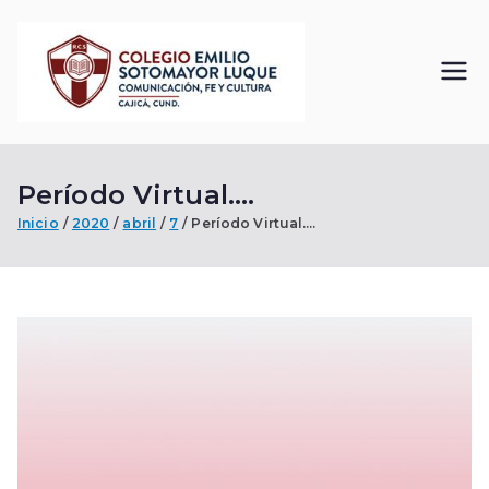
Saltar
al
contenido
Colegi
Comunicación, Fe
y Cultura
o
Período Virtual….
Emilio
Inicio
2020
abril
7
Período Virtual….
Sotom
ayor
Luque