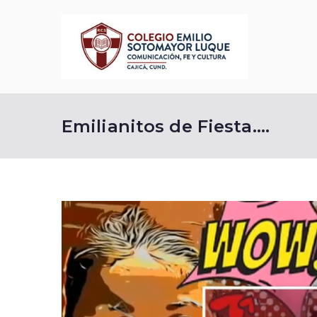
Saltar
al
contenido
Cole
Comunicació
Emilianitos de Fiesta….