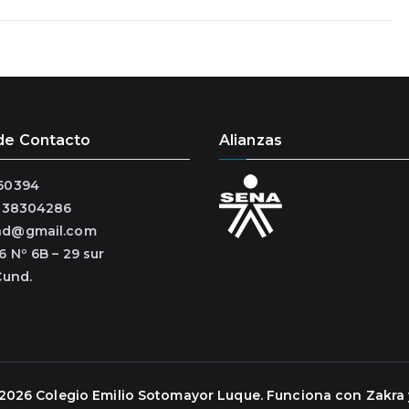
de Contacto
Alianzas
60394
3138304286
ad@gmail.com
6 Nº 6B – 29 sur
Cund.
 2026
Colegio Emilio Sotomayor Luque
. Funciona con
Zakra