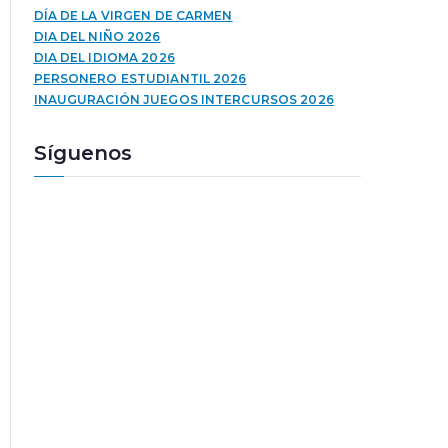
u
a
DÍA DE LA VIRGEN DE CARMEN
c
l
DIA DEL NIÑO 2026
t
a
DIA DEL IDIOMA 2026
o
s
PERSONERO ESTUDIANTIL 2026
r
t
INAUGURACIÓN JUEGOS INTERCURSOS 2026
d
e
e
c
Síguenos
a
l
u
a
d
s
i
d
o
e
f
l
e
c
h
a
a
r
r