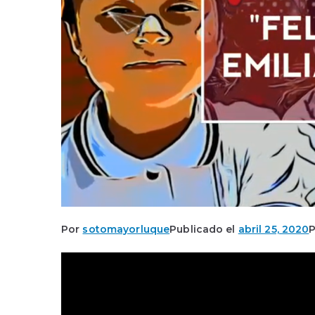
Por
sotomayorluque
Publicado el
abril 25, 2020
P