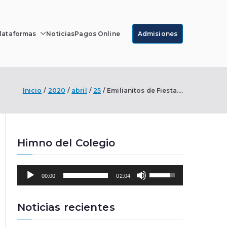
lataformas
Noticias
Pagos Online
Admisiones
r Luque
Inicio
2020
abril
25
Emilianitos de Fiesta….
Himno del Colegio
R
U
00:00
02:04
e
t
p
i
r
l
Noticias recientes
o
i
d
z