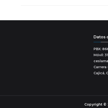
de
entradas
Datos 
PBX: 86
Móvil: 
ceslam
Carrera 
Cajicá, 
Copyright ©