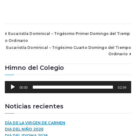
Navegación
Eucaristía Dominical – Trigésimo Primer Domingo del Tiemp
o Ordinario
de
Eucaristía Dominical – Trigésimo Cuarto Domingo del Tiempo
Ordinario
entradas
Himno del Colegio
R
00:00
02:04
e
p
r
Noticias recientes
o
d
u
DÍA DE LA VIRGEN DE CARMEN
c
DIA DEL NIÑO 2026
t
DIA DEL IDIOMA 2026