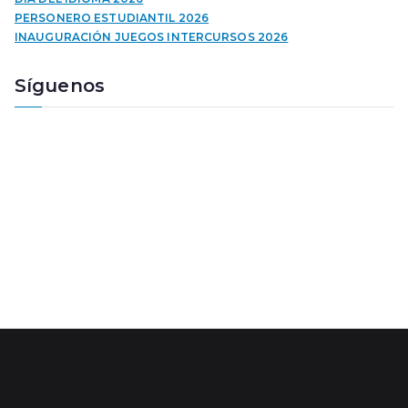
o
PERSONERO ESTUDIANTIL 2026
r
INAUGURACIÓN JUEGOS INTERCURSOS 2026
d
e
Síguenos
a
u
d
i
o