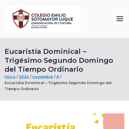
Saltar
al
contenido
Colegi
Comunicación, Fe
y Cultura
o
Eucaristía Dominical –
Emilio
Trigésimo Segundo Domingo
Sotom
del Tiempo Ordinario
Inicio
2020
noviembre
8
ayor
Eucaristía Dominical – Trigésimo Segundo Domingo del
Tiempo Ordinario
Luque