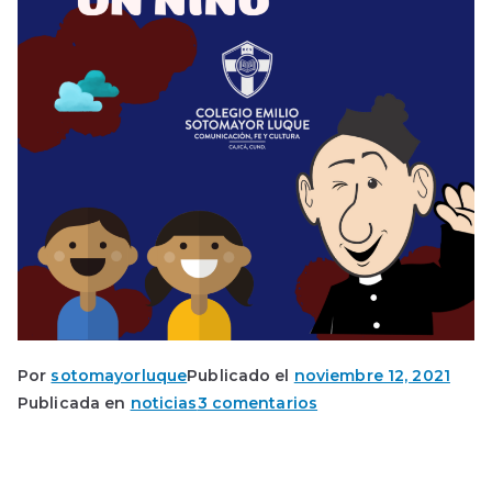
Por
sotomayorluque
Publicado el
noviembre 12, 2021
en
Publicada en
noticias
3 comentarios
Transmisión
en
Vivo