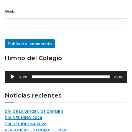
Web
Himno del Colegio
R
00:00
02:04
e
p
r
Noticias recientes
o
d
u
DÍA DE LA VIRGEN DE CARMEN
c
DIA DEL NIÑO 2026
t
DIA DEL IDIOMA 2026
o
PERSONERO ESTUDIANTIL 2026