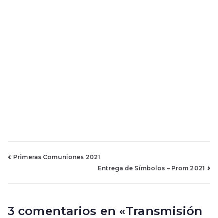
–
Hagamos
Sonreír
a
un
Niño
Navegación
Primeras Comuniones 2021
Entrega de Símbolos – Prom 2021
de
entradas
3 comentarios en «
Transmisión