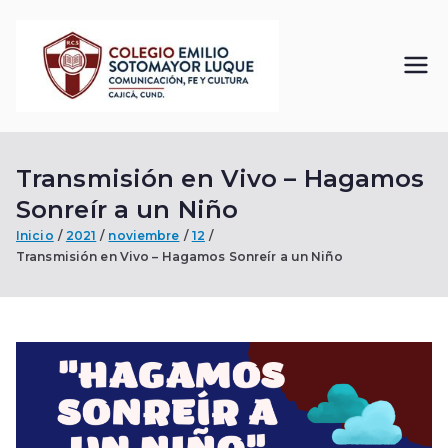
Saltar
al
contenido
Colegi
Comunicación, Fe
y Cultura
o
Transmisión en Vivo – Hagamos
Emilio
Sonreír a un Niño
Sotom
Inicio
2021
noviembre
12
Transmisión en Vivo – Hagamos Sonreír a un Niño
ayor
Luque