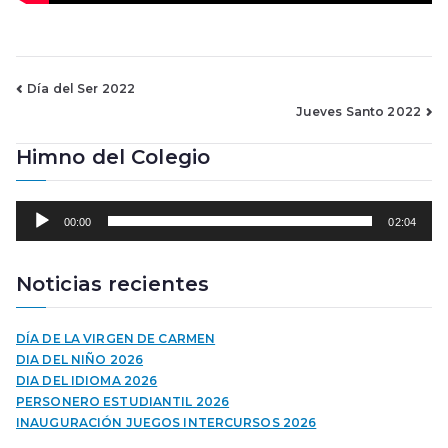
Navegación
Día del Ser 2022
Jueves Santo 2022
de
Himno del Colegio
entradas
R
00:00
02:04
e
p
r
Noticias recientes
o
d
u
DÍA DE LA VIRGEN DE CARMEN
c
DIA DEL NIÑO 2026
t
DIA DEL IDIOMA 2026
o
PERSONERO ESTUDIANTIL 2026
r
INAUGURACIÓN JUEGOS INTERCURSOS 2026
d