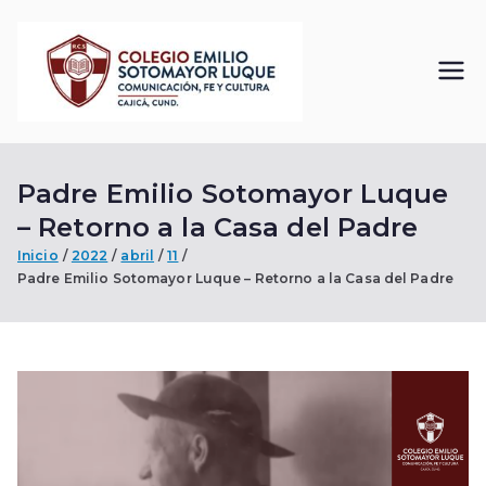
Saltar
al
contenido
Colegi
Comunicación, Fe
y Cultura
o
Padre Emilio Sotomayor Luque
Emilio
– Retorno a la Casa del Padre
Sotom
Inicio
2022
abril
11
Padre Emilio Sotomayor Luque – Retorno a la Casa del Padre
ayor
Luque