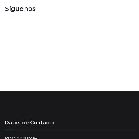
e
Síguenos
a
u
d
i
o
Datos de Contacto
PBX: 8660394