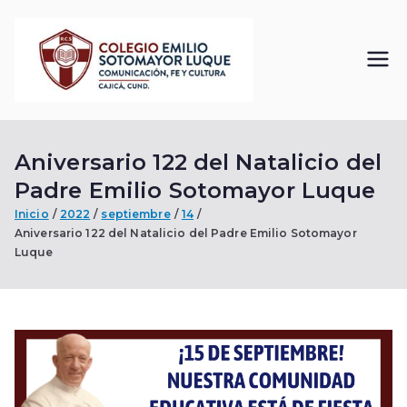
Saltar
al
contenido
Colegi
Comunicación, Fe
y Cultura
o
Aniversario 122 del Natalicio del
Emilio
Padre Emilio Sotomayor Luque
Sotom
Inicio
2022
septiembre
14
Aniversario 122 del Natalicio del Padre Emilio Sotomayor
Luque
ayor
Luque