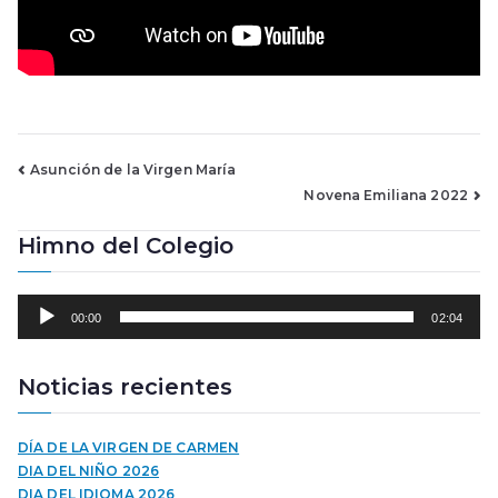
Navegación
Asunción de la Virgen María
Novena Emiliana 2022
de
Himno del Colegio
entradas
R
00:00
02:04
e
p
r
Noticias recientes
o
d
u
DÍA DE LA VIRGEN DE CARMEN
c
DIA DEL NIÑO 2026
t
DIA DEL IDIOMA 2026