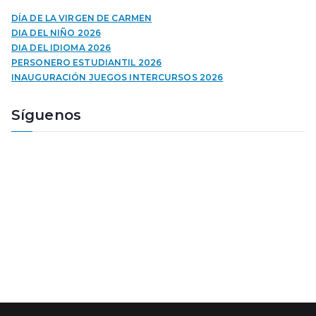
d
u
DÍA DE LA VIRGEN DE CARMEN
c
DIA DEL NIÑO 2026
t
DIA DEL IDIOMA 2026
o
PERSONERO ESTUDIANTIL 2026
r
INAUGURACIÓN JUEGOS INTERCURSOS 2026
d
e
Síguenos
a
u
d
i
o