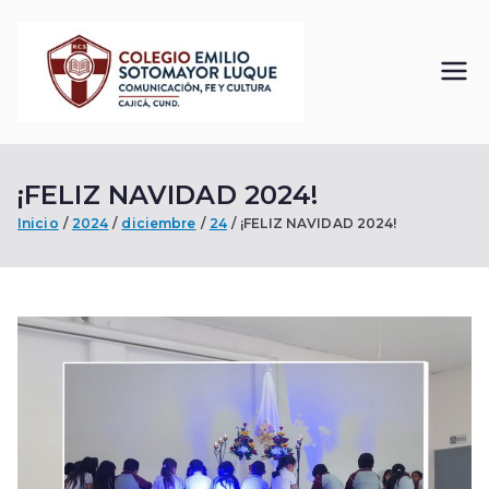
Saltar
al
contenido
Colegi
Comunicación, Fe
y Cultura
o
¡FELIZ NAVIDAD 2024!
Emilio
Inicio
2024
diciembre
24
¡FELIZ NAVIDAD 2024!
Sotom
ayor
Luque