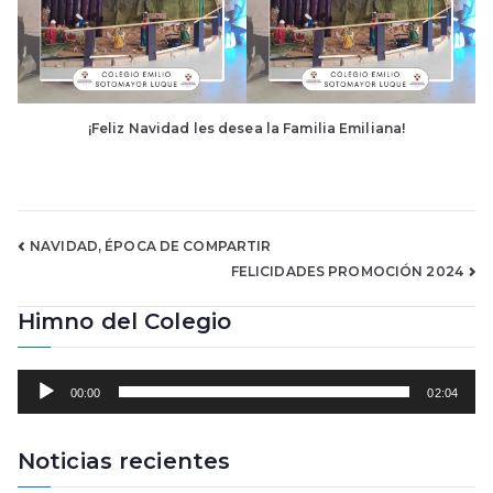
¡Feliz Navidad les desea la Familia Emiliana!
Navegación
NAVIDAD, ÉPOCA DE COMPARTIR
FELICIDADES PROMOCIÓN 2024
de
Himno del Colegio
entradas
R
00:00
02:04
e
p
r
Noticias recientes
o