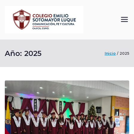
Saltar
al
contenido
Colegi
Comunicación, Fe
y Cultura
o
Año:
2025
Emilio
Inicio
2025
Sotom
ayor
Luque