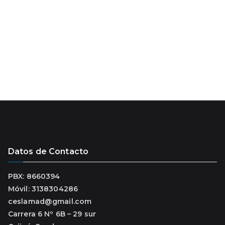
i
o
Datos de Contacto
PBX: 8660394
Móvil: 3138304286
ceslamad@gmail.com
Carrera 6 Nº 6B – 29 sur