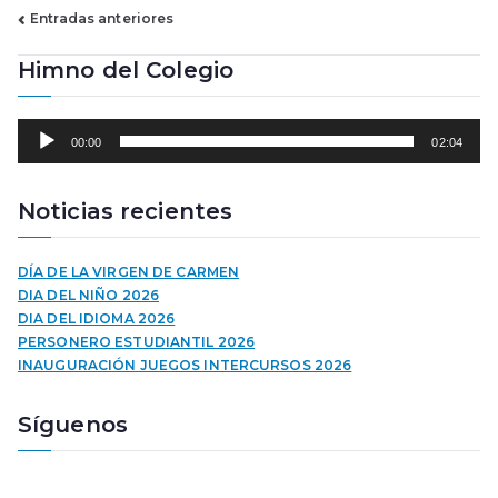
Navegación
Entradas anteriores
de
Himno del Colegio
entradas
R
00:00
02:04
e
p
r
Noticias recientes
o
d
u
DÍA DE LA VIRGEN DE CARMEN
c
DIA DEL NIÑO 2026
t
DIA DEL IDIOMA 2026
o
PERSONERO ESTUDIANTIL 2026
r
INAUGURACIÓN JUEGOS INTERCURSOS 2026
d
e
Síguenos
a
u
d