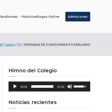
lataformas
Noticias
Pagos Online
Admisiones
r Luque
25
junio
17
JORNADA DE CONOCIMIENTO EMILIANO
Himno del Colegio
R
U
00:00
02:04
e
t
p
i
r
l
Noticias recientes
o
i
d
z