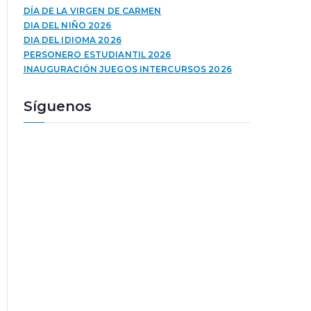
u
a
DÍA DE LA VIRGEN DE CARMEN
c
l
DIA DEL NIÑO 2026
t
a
DIA DEL IDIOMA 2026
o
s
PERSONERO ESTUDIANTIL 2026
r
t
INAUGURACIÓN JUEGOS INTERCURSOS 2026
d
e
e
c
Síguenos
a
l
u
a
d
s
i
d
o
e
f
l
e
c
h
a
a
r
r