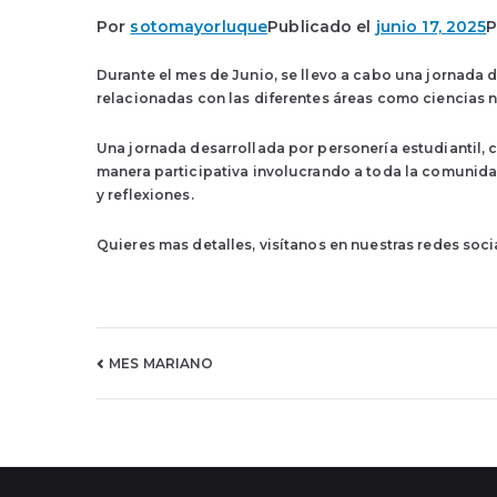
Por
sotomayorluque
Publicado el
junio 17, 2025
P
Durante el mes de Junio, se llevo a cabo una jornada 
relacionadas con las diferentes áreas como ciencias na
Una jornada desarrollada por personería estudiantil, 
manera participativa involucrando a toda la comunida
y reflexiones.
Quieres mas detalles, visítanos en nuestras redes soc
Navegación
MES MARIANO
de
entradas