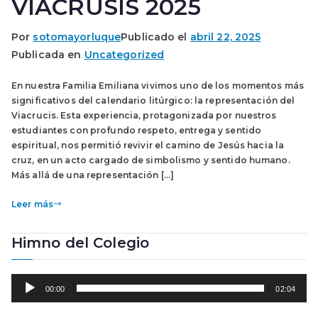
VIACRUSIS 2025
Por
sotomayorluque
Publicado el
abril 22, 2025
Publicada en
Uncategorized
En nuestra Familia Emiliana vivimos uno de los momentos más
significativos del calendario litúrgico: la representación del
Viacrucis. Esta experiencia, protagonizada por nuestros
estudiantes con profundo respeto, entrega y sentido
espiritual, nos permitió revivir el camino de Jesús hacia la
cruz, en un acto cargado de simbolismo y sentido humano.
Más allá de una representación […]
Leer más
Himno del Colegio
R
00:00
02:04
e
p