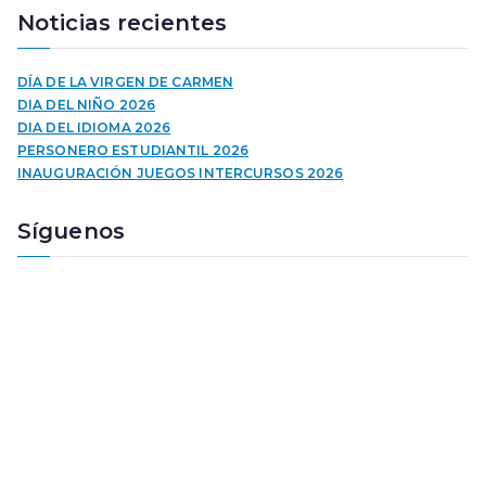
r
Noticias recientes
o
d
u
DÍA DE LA VIRGEN DE CARMEN
c
DIA DEL NIÑO 2026
t
DIA DEL IDIOMA 2026
o
PERSONERO ESTUDIANTIL 2026
r
INAUGURACIÓN JUEGOS INTERCURSOS 2026
d
e
Síguenos
a
u
d
i
o