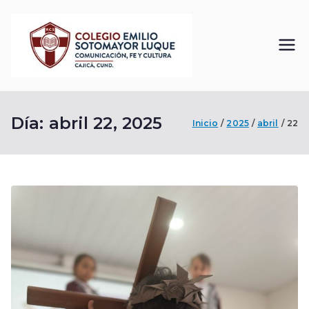
Saltar
al
contenido
Colegi
Comunicación, Fe
y Cultura
o
Día:
abril 22, 2025
Inicio
Emilio
2025
abril
22
Sotom
ayor
Luque