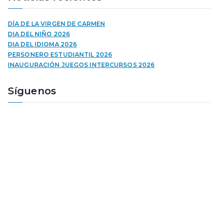
o
d
u
DÍA DE LA VIRGEN DE CARMEN
c
DIA DEL NIÑO 2026
t
DIA DEL IDIOMA 2026
o
PERSONERO ESTUDIANTIL 2026
r
INAUGURACIÓN JUEGOS INTERCURSOS 2026
d
e
Síguenos
a
u
d
i
o