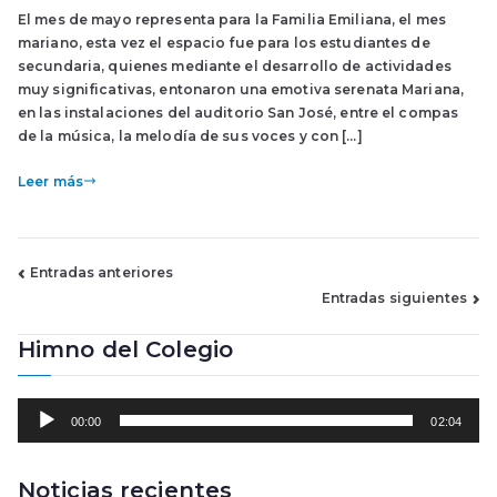
El mes de mayo representa para la Familia Emiliana, el mes
mariano, esta vez el espacio fue para los estudiantes de
secundaria, quienes mediante el desarrollo de actividades
muy significativas, entonaron una emotiva serenata Mariana,
en las instalaciones del auditorio San José, entre el compas
de la música, la melodía de sus voces y con […]
Leer más
Navegación
Entradas anteriores
Entradas siguientes
de
Himno del Colegio
entradas
R
00:00
02:04
e
p
r
Noticias recientes