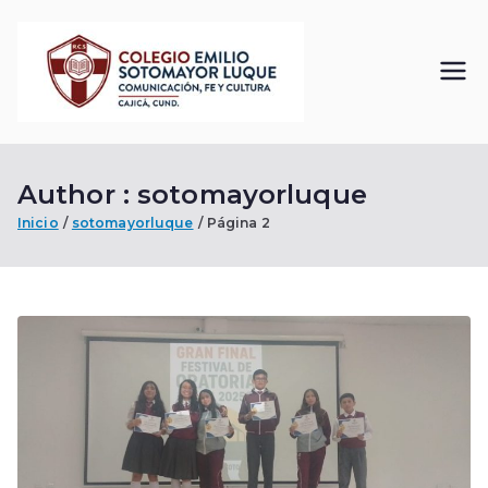
Saltar
al
contenido
Colegi
Comunicación, Fe
y Cultura
o
Author :
sotomayorluque
Emilio
Inicio
sotomayorluque
Página 2
Sotom
ayor
Luque