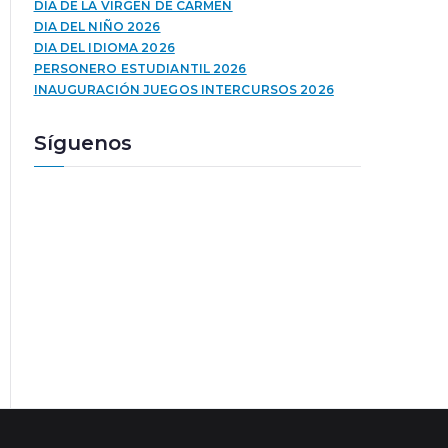
u
a
DÍA DE LA VIRGEN DE CARMEN
c
l
DIA DEL NIÑO 2026
t
a
DIA DEL IDIOMA 2026
o
s
PERSONERO ESTUDIANTIL 2026
r
t
INAUGURACIÓN JUEGOS INTERCURSOS 2026
d
e
e
c
Síguenos
a
l
u
a
d
s
i
d
o
e
f
l
e
c
h
a
a
r
r
i