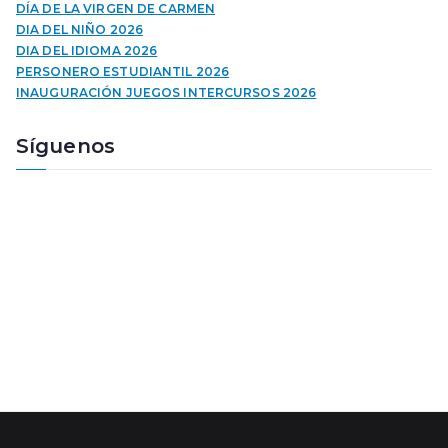
u
DÍA DE LA VIRGEN DE CARMEN
c
DIA DEL NIÑO 2026
t
DIA DEL IDIOMA 2026
o
PERSONERO ESTUDIANTIL 2026
r
INAUGURACIÓN JUEGOS INTERCURSOS 2026
d
e
Síguenos
a
u
d
i
o