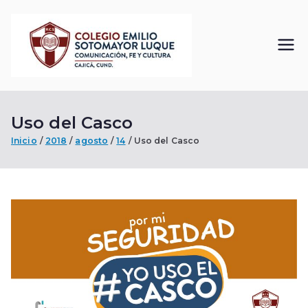
Saltar
al
contenido
Colegi
Comunicación, Fe
y Cultura
o
Uso del Casco
Emilio
Inicio
2018
agosto
14
Uso del Casco
Sotom
ayor
Luque