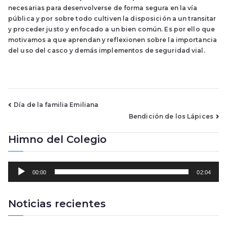
necesarias para desenvolverse de forma segura en la vía
pública y por sobre todo cultiven la disposición a un transitar
y proceder justo y enfocado a un bien común. Es por ello que
motivamos a que aprendan y reflexionen sobre la importancia
del uso del casco y demás implementos de seguridad vial.
Navegación
Día de la familia Emiliana
Bendición de los Lápices
de
Himno del Colegio
entradas
R
00:00
02:04
e
p
r
Noticias recientes
o
d