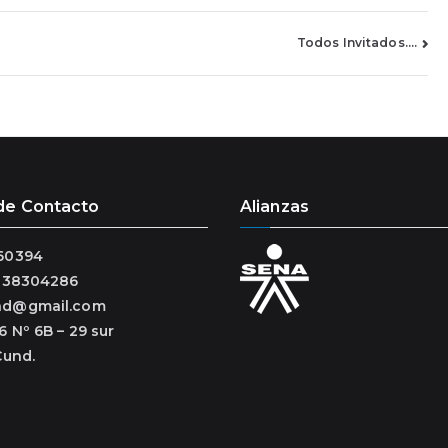
Todos Invitados….
de Contacto
Alianzas
60394
3138304286
ad@gmail.com
6 Nº 6B – 29 sur
Cund.