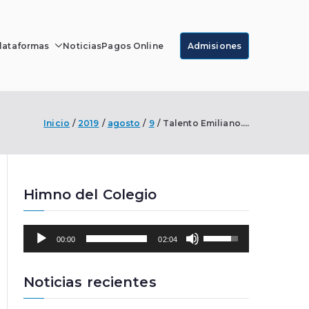
lataformas
Noticias
Pagos Online
Admisiones
r Luque
Inicio
2019
agosto
9
Talento Emiliano….
Himno del Colegio
R
U
00:00
02:04
e
t
p
i
r
l
Noticias recientes
o
i
d
z