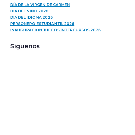
u
a
DÍA DE LA VIRGEN DE CARMEN
c
l
DIA DEL NIÑO 2026
t
a
DIA DEL IDIOMA 2026
o
s
PERSONERO ESTUDIANTIL 2026
r
t
INAUGURACIÓN JUEGOS INTERCURSOS 2026
d
e
e
c
Síguenos
a
l
u
a
d
s
i
d
o
e
f
l
e
c
h
a
a
r
r