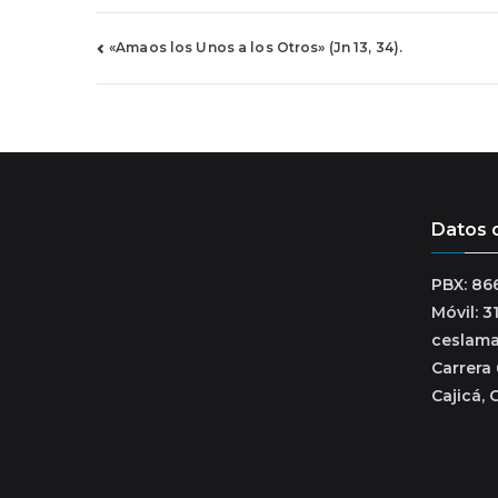
Navegación
«Amaos los Unos a los Otros» (Jn 13, 34).
de
entradas
Datos 
PBX: 86
Móvil: 
ceslam
Carrera 
Cajicá, 