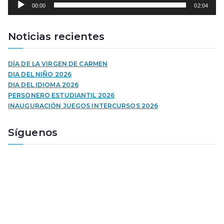
00:00
02:04
e
p
r
Noticias recientes
o
d
u
DÍA DE LA VIRGEN DE CARMEN
c
DIA DEL NIÑO 2026
t
DIA DEL IDIOMA 2026
o
PERSONERO ESTUDIANTIL 2026
r
INAUGURACIÓN JUEGOS INTERCURSOS 2026
d
e
Síguenos
a
u
d
i
o