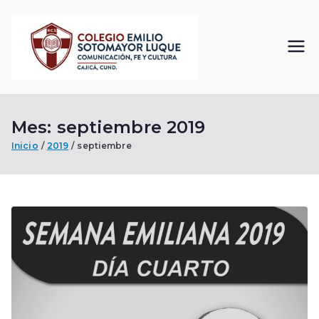
Saltar
al
contenido
Colegi
Comunicación, Fe
y Cultura
o
Mes:
septiembre 2019
Emilio
Inicio
2019
septiembre
Sotom
ayor
Luque