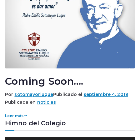
Coming Soon….
Por
sotomayorluque
Publicado el
septiembre 4, 2019
Publicada en
noticias
Leer más
Himno del Colegio
R