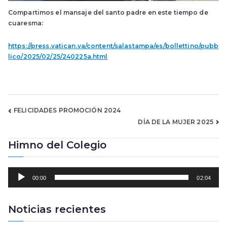
Compartimos el mansaje del santo padre en este tiempo de
cuaresma:
https://press.vatican.va/content/salastampa/es/bollettino/pubb
lico/2025/02/25/240225a.html
Navegación
FELICIDADES PROMOCIÓN 2024
DÍA DE LA MUJER 2025
de
Himno del Colegio
entradas
R
00:00
02:04
e
p
r
Noticias recientes
o
d