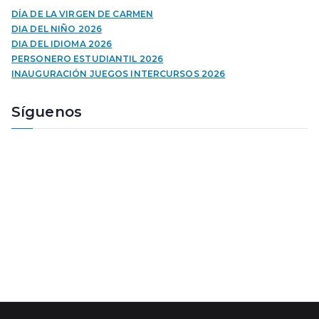
u
DÍA DE LA VIRGEN DE CARMEN
c
DIA DEL NIÑO 2026
t
DIA DEL IDIOMA 2026
o
PERSONERO ESTUDIANTIL 2026
r
INAUGURACIÓN JUEGOS INTERCURSOS 2026
d
e
Síguenos
a
u
d
i
o