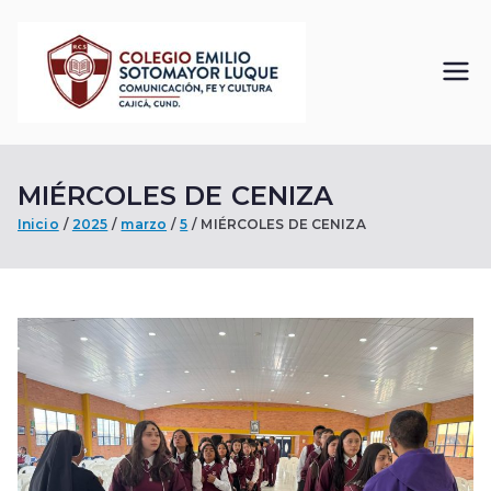
Saltar
al
contenido
Colegi
Comunicación, Fe
y Cultura
o
MIÉRCOLES DE CENIZA
Emilio
Inicio
2025
marzo
5
MIÉRCOLES DE CENIZA
Sotom
ayor
Luque