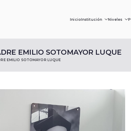
Inicio
Institución
Niveles
P
gio Emilio Sotomayo
n, Fe y Cultura
ADRE EMILIO SOTOMAYOR LUQUE
DRE EMILIO SOTOMAYOR LUQUE