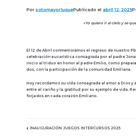
Por
sotomayorluque
Publicado el
abril 12, 2025
P
«
Yo quiero ir al cielo y se 
El 12 de Abril conmemoramos el regreso de nuestro Pbr
celebración eucarística consagrada por el padre Jonath
inicio al triduo en honor al padre Emilio, como prepar
dos, con la participación de la comunidad Emiliana.
Hoy recordamos su vida consagrada al amor a Dios y al
entre el cariño y la gratitud por su ejemplo de vida. R
forjados en cada corazón Emiliano.
Navegación
INAUGURACIÓN JUEGOS INTERCURSOS 2025