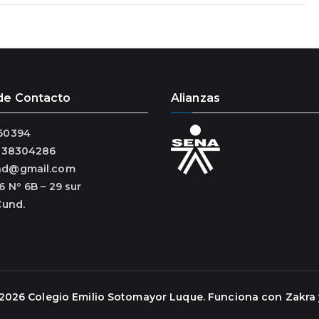
de Contacto
Alianzas
60394
3138304286
ad@gmail.com
6 Nº 6B – 29 sur
Cund.
 2026
Colegio Emilio Sotomayor Luque
. Funciona con
Zakra