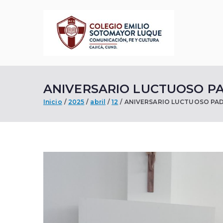
Saltar
al
contenido
Cole
Comunicació
ANIVERSARIO LUCTUOSO P
Inicio
2025
abril
12
ANIVERSARIO LUCTUOSO PA