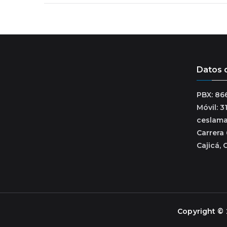
de
entradas
Datos 
PBX: 86
Móvil: 
ceslam
Carrera 
Cajicá, 
Copyright ©