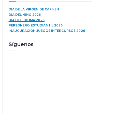
d
z
u
a
DÍA DE LA VIRGEN DE CARMEN
c
l
DIA DEL NIÑO 2026
t
a
DIA DEL IDIOMA 2026
o
s
PERSONERO ESTUDIANTIL 2026
r
t
INAUGURACIÓN JUEGOS INTERCURSOS 2026
d
e
e
c
Síguenos
a
l
u
a
d
s
i
d
o
e
f
l
e
c
h
a
a
r