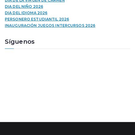
DÍA DE LA VIRGEN DE CARMEN
c
DIA DEL NIÑO 2026
t
DIA DEL IDIOMA 2026
o
PERSONERO ESTUDIANTIL 2026
r
INAUGURACIÓN JUEGOS INTERCURSOS 2026
d
e
Síguenos
a
u
d
i
o