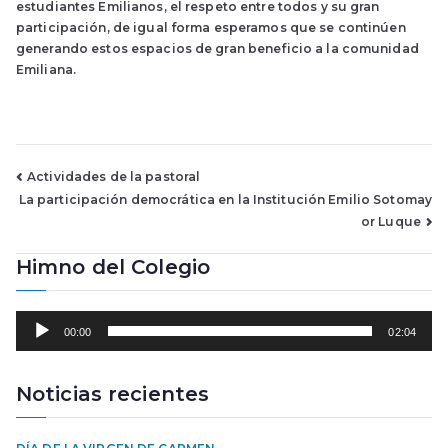
estudiantes Emilianos, el respeto entre todos y su gran
participación, de igual forma esperamos que se continúen
generando estos espacios de gran beneficio a la comunidad
Emiliana.
Navegación
Actividades de la pastoral
La participación democrática en la Institución Emilio Sotomay
de
or Luque
entradas
Himno del Colegio
R
00:00
02:04
e
p
r
Noticias recientes
o
d
u