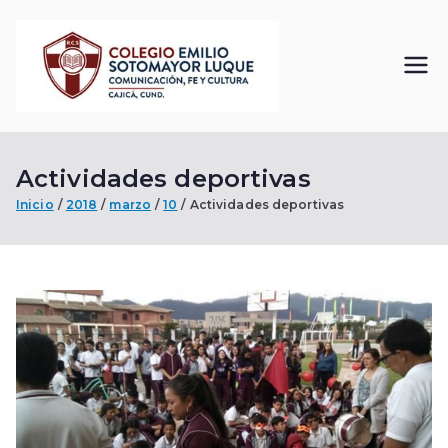
Saltar
al
contenido
Colegi
Comunicación, Fe
y Cultura
o
Actividades deportivas
Emilio
Inicio
2018
marzo
10
Actividades deportivas
Sotom
ayor
Luque